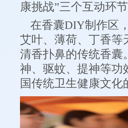
康挑战”三个互动环
在香囊DIY制作
艾叶、薄荷、丁香等
清香扑鼻的传统香囊
神、驱蚊、提神等功
国传统卫生健康文化